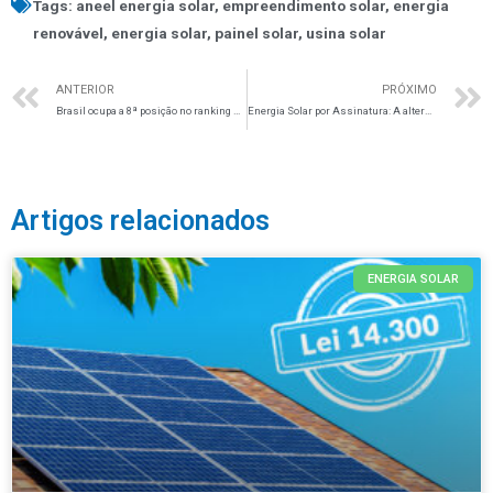
Tags:
aneel energia solar
,
empreendimento solar
,
energia
renovável
,
energia solar
,
painel solar
,
usina solar
ANTERIOR
PRÓXIMO
Brasil ocupa a 8ª posição no ranking mundial de energia solar.
Energia Solar por Assinatura: A alternativa prática e acessível
Artigos relacionados
ENERGIA SOLAR