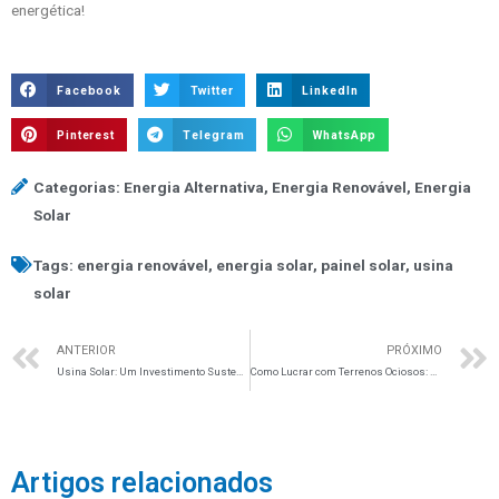
energética!
Facebook
Twitter
LinkedIn
Pinterest
Telegram
WhatsApp
Categorias:
Energia Alternativa
,
Energia Renovável
,
Energia
Solar
Tags:
energia renovável
,
energia solar
,
painel solar
,
usina
solar
ANTERIOR
PRÓXIMO
Usina Solar: Um Investimento Sustentável e Rentável
Como Lucrar com Terrenos Ociosos: Alugando ou construindo usinas de energia Solar
Artigos relacionados