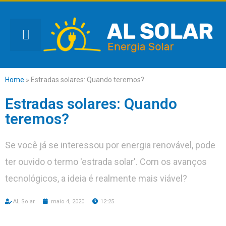
Home
»
Estradas solares: Quando teremos?
Estradas solares: Quando
teremos?
Se você já se interessou por energia renovável, pode
ter ouvido o termo 'estrada solar'. Com os avanços
tecnológicos, a ideia é realmente mais viável?
AL Solar
maio 4, 2020
12:25